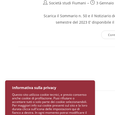
Società studi Fiumani
3 Gennaio
Scarica il Sommario n. 50 e il Notiziario d
semestre del 2023 E’ disponibile i
Cont
Informativa sulla privacy
Questo sito utilizza cookie tecnici, e previo consenso
anche cookie di profilazione. Puoi rifiutare o
accettare tutti o solo parte dei cookie selezionandoli.
Per maggiori info sui cookie presenti sul sito e la loro
durata clicca sull'icona delle impostazioni qui di
fianco a destra. In ogni momento potrai modificare il