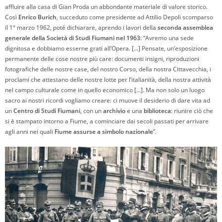
affluire alla casa di Gian Proda un abbondante materiale di valore storico.
Così
Enrico Burich
, succeduto come presidente ad Attilio Depoli scomparso
il 1° marzo 1962, poté dichiarare, aprendo i lavori della
seconda assemblea
generale della Società di Studi Fiumani nel 1963
: “Avremo una sede
dignitosa e dobbiamo esserne grati all’Opera. […] Pensate, un’esposizione
permanente delle cose nostre più care: documenti insigni, riproduzioni
fotografiche delle nostre case, del nostro Corso, della nostra Cittavecchia, i
proclami che attestano delle nostre lotte per l’italianità, della nostra attività
nel campo culturale come in quello economico […]. Ma non solo un luogo
sacro ai nostri ricordi vogliamo creare: ci muove il desiderio di dare vita ad
un
Centro di Studi Fiumani
, con un
archivio
e una
biblioteca
: riunire ciò che
si è stampato intorno a Fiume, a cominciare dai secoli passati per arrivare
agli anni nei quali
Fiume assurse a simbolo nazionale
”.