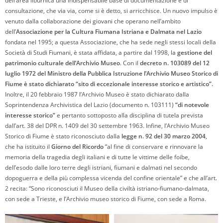
dell’area liburnica una indispensabile base di documentazione e di
consultazione, che via via, come si è detto, si arricchisce. Un nuovo impulso è
venuto dalla collaborazione dei giovani che operano nell’ambito
dell’
Associazione per la Cultura Fiumana Istriana e Dalmata nel Lazio
fondata nel 1995; a questa Associazione, che ha sede negli stessi locali della
Società di Studi Fiumani, è stata affidata, a partire dal 1998, la
gestione del
patrimonio culturale dell’Archivio Museo
. Con il
decreto n. 103089 del 12
luglio 1972 del Ministro della Pubblica Istruzione l’Archivio Museo Storico di
Fiume è stato dichiarato “sito di eccezionale interesse storico e artistico”.
Inoltre, il 20 febbraio 1987 l’Archivio Museo è stato dichiarato dalla
Soprintendenza Archivistica del Lazio (documento n. 103111)
“di notevole
interesse storico”
e pertanto sottoposto alla disciplina di tutela prevista
dall’art. 38 del DPR n. 1409 del 30 settembre 1963. Infine, l’Archivio Museo
Storico di Fiume è stato riconosciuto dalla
legge n. 92 del 30 marzo 2004
,
che ha istituito il
Giorno del Ricordo
“al fine di conservare e rinnovare la
memoria della tragedia degli italiani e di tutte le vittime delle foibe,
dell’esodo dalle loro terre degli istriani, fiumani e dalmati nel secondo
dopoguerra e della più complessa vicenda del confine orientale” e che all’art.
2 recita: “Sono riconosciuti il Museo della civiltà istriano-fiumano-dalmata,
con sede a Trieste, e l’Archivio museo storico di Fiume, con sede a Roma.