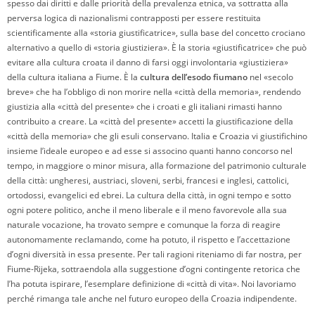
spesso dai diritti e dalle priorità della prevalenza etnica, va sottratta alla
perversa logica di nazionalismi contrapposti per essere restituita
scientificamente alla «storia giustificatrice», sulla base del concetto crociano
alternativo a quello di «storia giustiziera». È la storia «giustificatrice» che può
evitare alla cultura croata il danno di farsi oggi involontaria «giustiziera»
della cultura italiana a Fiume. È la
cultura dell’esodo fiumano
nel «secolo
breve» che ha l’obbligo di non morire nella «città della memoria», rendendo
giustizia alla «città del presente» che i croati e gli italiani rimasti hanno
contribuito a creare. La «città del presente» accetti la giustificazione della
«città della memoria» che gli esuli conservano. Italia e Croazia vi giustifichino
insieme l’ideale europeo e ad esse si associno quanti hanno concorso nel
tempo, in maggiore o minor misura, alla formazione del patrimonio culturale
della città: ungheresi, austriaci, sloveni, serbi, francesi e inglesi, cattolici,
ortodossi, evangelici ed ebrei. La cultura della città, in ogni tempo e sotto
ogni potere politico, anche il meno liberale e il meno favorevole alla sua
naturale vocazione, ha trovato sempre e comunque la forza di reagire
autonomamente reclamando, come ha potuto, il rispetto e l’accettazione
d’ogni diversità in essa presente. Per tali ragioni riteniamo di far nostra, per
Fiume-Rijeka, sottraendola alla suggestione d’ogni contingente retorica che
l’ha potuta ispirare, l’esemplare definizione di «città di vita». Noi lavoriamo
perché rimanga tale anche nel futuro europeo della Croazia indipendente.