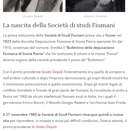
Giorgio Radetti
Antonio Grossich
La nascita della Società di studi Fiumani
La prima istituzione della
Società di Studi Fiumani
prese vita a
Fiume
nel
1923
dalla disciolta Deputazione Fiumana di Storia Patria operante fin dal
1910, sostenuta dal comune. Eredita il “
Bullettino della deputazione
Fiumana di Storia Patria
” che ha realizzato 8 volumi e la rivista “Fiume”
diventa organo della società prendendo il posto del “Bullettino”.
Con il primo presidente
Guido Depoli
l’intendimento era quello di comporre,
nell’ambito culturale e dopo l’impresa dannunziana, gli aspri dissidi insorti fra
il movimento annessionista e quello autonomista. Dopo gli eventi legati al
conflitto mondiale e l’esodo di gran parte dei fiumani, fu ricostituita in esilio a
Roma nel 1960 da alcuni intellettuali fiumani esuli in Italia, tra i quali il
germanista Enrico Burich, il filosofo Giorgio Radetti e l’archivista Gian Proda.
Il 27 novembre 1960 la Società di Studi Fiumani rinacque quindi a nuova
vita
per riprendere, in mutate e assai più difficili condizioni, l’antica attività, il
primo presidente fu
Attilio Depoli
.