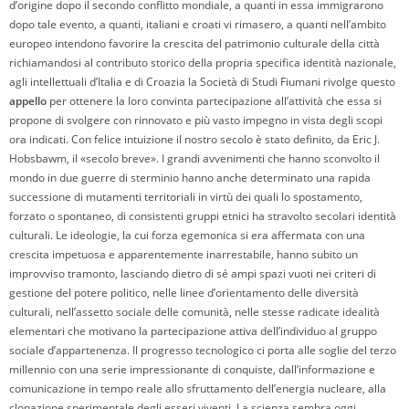
d’origine dopo il secondo conflitto mondiale, a quanti in essa immigrarono
dopo tale evento, a quanti, italiani e croati vi rimasero, a quanti nell’ambito
europeo intendono favorire la crescita del patrimonio culturale della città
richiamandosi al contributo storico della propria specifica identità nazionale,
agli intellettuali d’Italia e di Croazia la Società di Studi Fiumani rivolge questo
appello
per ottenere la loro convinta partecipazione all’attività che essa si
propone di svolgere con rinnovato e più vasto impegno in vista degli scopi
ora indicati. Con felice intuizione il nostro secolo è stato definito, da Eric J.
Hobsbawm, il «secolo breve». I grandi avvenimenti che hanno sconvolto il
mondo in due guerre di sterminio hanno anche determinato una rapida
successione di mutamenti territoriali in virtù dei quali lo spostamento,
forzato o spontaneo, di consistenti gruppi etnici ha stravolto secolari identità
culturali. Le ideologie, la cui forza egemonica si era affermata con una
crescita impetuosa e apparentemente inarrestabile, hanno subito un
improvviso tramonto, lasciando dietro di sé ampi spazi vuoti nei criteri di
gestione del potere politico, nelle linee d’orientamento delle diversità
culturali, nell’assetto sociale delle comunità, nelle stesse radicate idealità
elementari che motivano la partecipazione attiva dell’individuo al gruppo
sociale d’appartenenza. Il progresso tecnologico ci porta alle soglie del terzo
millennio con una serie impressionante di conquiste, dall’informazione e
comunicazione in tempo reale allo sfruttamento dell’energia nucleare, alla
clonazione sperimentale degli esseri viventi. La scienza sembra oggi