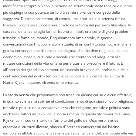
identificarsi sempre più con la razionalità strumentale della tecnica e quanto
più dispiega la sua potenza tanto più sembra prendere congedo dalla
saggezza. Dietro a noi stanno, di contro, i millenni in cui la scienza futura
trovava i propri presupposti teorici solo nella forza del pensiero filosofico. Ai
successi della tecnologia fanno riscontro, infatti, una serie di gravi problemi
irrisolti: la fame nel mondo, l’inquinamento ambientale, le guerre
convenzionali con l’incubo, ancora attuale, di un conflitto atomico, e anche la
gelosa conservazione di concezioni dogmatiche d’ordine religioso, politico,
economico, morale, culturale e sociale che stentano ad adeguarsi alle
mutate condizioni della vita umana per aiutarla a precorrere il futuro. È
all’interno dei grandi avvenimenti del «secolo breve» e dei problemi e delle
contraddizioni del nostro tempo che va collocata la vicenda della città di
Fiume-Rijeka in quanto vicenda emblematica.
La
storia-verità
che proponiamo non trascura alcuna causa e alcun effetto e,
in quanto scienza, si sottrae al condizionamento di qualsiasi vincolo religioso,
morale e politico nella consapevolezza che religione, morale e politica sono
anch’esse fattori mutevoli della storia umana. In questa storia-verità
Fiume-
Rijeka
, con il suo territorio nell’ambito del golfo del Quarnero,
antico
crocevia di culture diverse
, sbocco d’interessi convergenti dal bacino
danubiano all’Adriatico che unisce la penisola italica ai Balcani, votata alle vie