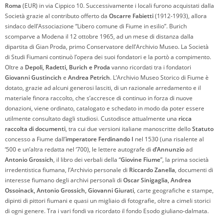
Roma
(EUR) in via Cippico 10. Successivamente i locali furono acquistati dalla
Società grazie al contributo offerto da
Oscarre Fabietti
(1912-1993), allora
sindaco dell’Associazione “Libero comune di Fiume in esilio”. Burich
scomparve a Modena il 12 ottobre 1965, ad un mese di distanza dalla
dipartita di Gian Proda, primo Conservatore dell’Archivio Museo. La Società
di Studi Fiumani continuò l’opera dei suoi fondatori e la portò a compimento.
Oltre a
Depoli, Radetti, Burich e Proda
vanno ricordati tra i fondatori
Giovanni Gustincich
e
Andrea Petrich
. L’Archivio Museo Storico di Fiume è
dotato, grazie ad alcuni generosi lasciti, di un razionale arredamento e il
materiale finora raccolto, che s’accresce di continuo in forza di nuove
donazioni, viene ordinato, catalogato e schedato in modo da poter essere
utilmente consultato dagli studiosi. Custodisce attualmente una
ricca
raccolta di documenti
, tra cui due versioni italiane manoscritte dello
Statuto
concesso a Fiume dall’
imperatore Ferdinando I
nel 1530 (una risalente al
‘500 e un’altra redatta nel ‘700), le lettere autografe di
d’Annunzio
ad
Antonio Grossich
, il libro dei verbali della “
Giovine Fiume
”, la prima società
irredentistica fiumana, l’Archivio personale di
Riccardo Zanella
, documenti di
interesse fiumano degli archivi personali di
Oscar Sinigaglia, Andrea
Ossoinack, Antonio Grossich, Giovanni Giurati
, carte geografiche e stampe,
dipinti di pittori fiumani e quasi un migliaio di fotografie, oltre a cimeli storici
di ogni genere. Tra i vari fondi va ricordato il fondo Esodo giuliano-dalmata.