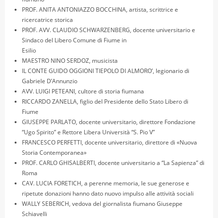
PROF. ANITA ANTONIAZZO BOCCHINA, artista, scrittrice e
ricercatrice storica
PROF. AVV. CLAUDIO SCHWARZENBERG, docente universitario e
Sindaco del Libero Comune di Fiume in
Esilio
MAESTRO NINO SERDOZ, musicista
IL CONTE GUIDO OGGIONI TIEPOLO DI ALMORO’, legionario di
Gabriele D’Annunzio
AVV. LUIGI PETEANI, cultore di storia fiumana
RICCARDO ZANELLA, figlio del Presidente dello Stato Libero di
Fiume
GIUSEPPE PARLATO, docente universitario, direttore Fondazione
“Ugo Spirito” e Rettore Libera Università “S. Pio V”
FRANCESCO PERFETTI, docente universitario, direttore di «Nuova
Storia Contemporanea»
PROF. CARLO GHISALBERTI, docente universitario a “La Sapienza” di
Roma
CAV. LUCIA FORETICH, a perenne memoria, le sue generose e
ripetute donazioni hanno dato nuovo impulso alle attività sociali
WALLY SEBERICH, vedova del giornalista fiumano Giuseppe
Schiavelli