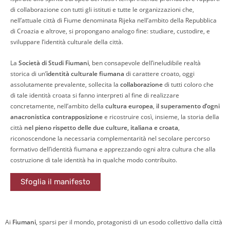
di collaborazione con tutti gli istituti e tutte le organizzazioni che,
nell’attuale città di Fiume denominata Rijeka nell’ambito della Repubblica
di Croazia e altrove, si propongano analogo fine: studiare, custodire, e
sviluppare l’identità culturale della città.
La
Società di Studi Fiumani
, ben consapevole dell’ineludibile realtà
storica di un’
identità culturale fiumana
di carattere croato, oggi
assolutamente prevalente, sollecita la
collaborazione
di tutti coloro che
di tale identità croata si fanno interpreti al fine di realizzare
concretamente, nell’ambito della
cultura europea
,
il superamento d’ogni
anacronistica contrapposizione
e ricostruire così, insieme, la storia della
città
nel pieno rispetto delle due culture, italiana e croata
,
riconoscendone la necessaria complementarità nel secolare percorso
formativo dell’identità fiumana e apprezzando ogni altra cultura che alla
costruzione di tale identità ha in qualche modo contribuito.
Sfoglia il manifesto
Ai
Fiumani
, sparsi per il mondo, protagonisti di un esodo collettivo dalla città