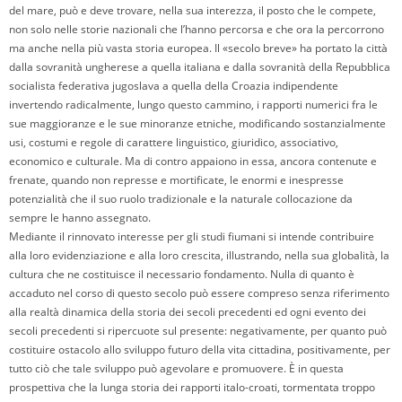
del mare, può e deve trovare, nella sua interezza, il posto che le compete,
non solo nelle storie nazionali che l’hanno percorsa e che ora la percorrono
ma anche nella più vasta storia europea. Il «secolo breve» ha portato la città
dalla sovranità ungherese a quella italiana e dalla sovranità della Repubblica
socialista federativa jugoslava a quella della Croazia indipendente
invertendo radicalmente, lungo questo cammino, i rapporti numerici fra le
sue maggioranze e le sue minoranze etniche, modificando sostanzialmente
usi, costumi e regole di carattere linguistico, giuridico, associativo,
economico e culturale. Ma di contro appaiono in essa, ancora contenute e
frenate, quando non represse e mortificate, le enormi e inespresse
potenzialità che il suo ruolo tradizionale e la naturale collocazione da
sempre le hanno assegnato.
Mediante il rinnovato interesse per gli studi fiumani si intende contribuire
alla loro evidenziazione e alla loro crescita, illustrando, nella sua globalità, la
cultura che ne costituisce il necessario fondamento. Nulla di quanto è
accaduto nel corso di questo secolo può essere compreso senza riferimento
alla realtà dinamica della storia dei secoli precedenti ed ogni evento dei
secoli precedenti si ripercuote sul presente: negativamente, per quanto può
costituire ostacolo allo sviluppo futuro della vita cittadina, positivamente, per
tutto ciò che tale sviluppo può agevolare e promuovere. È in questa
prospettiva che la lunga storia dei rapporti italo-croati, tormentata troppo